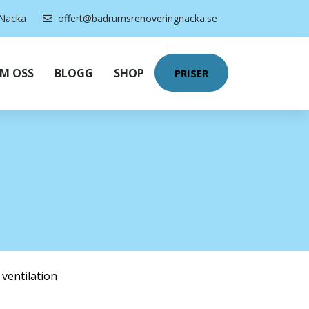
Nacka
offert@badrumsrenoveringnacka.se
M OSS
BLOGG
SHOP
PRISER
 ventilation