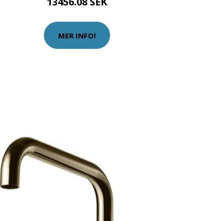
13456.08 SEK
MER INFO!