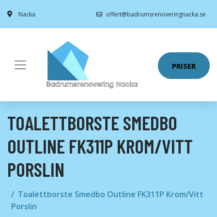
Nacka
offert@badrumsrenoveringnacka.se
PRISER
TOALETTBORSTE SMEDBO
OUTLINE FK311P KROM/VITT
PORSLIN
Toalettborste Smedbo Outline FK311P Krom/Vitt
Porslin