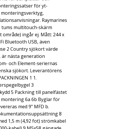
teringssatser för yt-
 monteringsverktyg,
llationsanvisningar. Raymarines
9 tums multitouch-skärm
t område) ingår ej. Mått: 244 x
iFi Bluetooth USB, även
se 2 Country sjökort värde
, är nästa generation
iom- och Element-seriernas
enska sjökort. Leverantörens
RPACKNINGEN 1 1.
terspegelbygel 3
kydd 5 Packning till panelfästet
d montering 6a 6b Byglar för
evereras med 9" MFD b.
okumentationsuppsättning 8
d 1,5 m (4,92 fot) strömkabel
2000-kabel) 9 M5x58 gängade