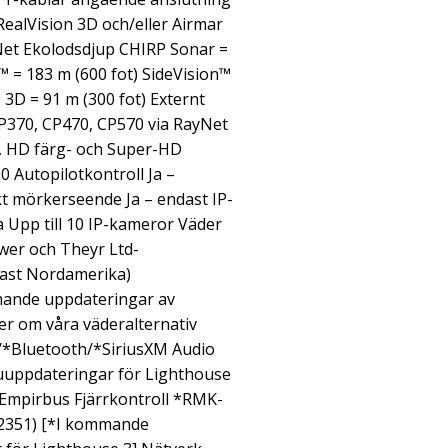
RealVision 3D och/eller Airmar
Net Ekolodsdjup CHIRP Sonar =
 = 183 m (600 fot) SideVision™
 3D = 91 m (300 fot) Externt
CP370, CP470, CP570 via RayNet
l, HD färg- och Super-HD
 Autopilotkontroll Ja –
kt mörkerseende Ja – endast IP-
Upp till 10 IP-kameror Väder
wer och Theyr Ltd-
ast Nordamerika)
mande uppdateringar av
er om våra väderalternativ
*Bluetooth/*SiriusXM Audio
uppdateringar för Lighthouse
– Empirbus Fjärrkontroll *RMK-
62351) [*I kommande