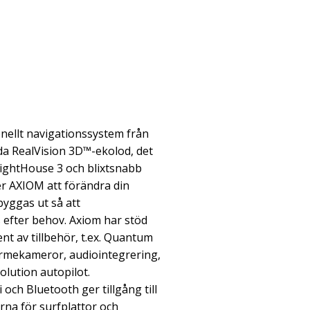
ionellt navigationssystem från
da RealVision 3D™-ekolod, det
LightHouse 3 och blixtsnabb
r AXIOM att förändra din
byggas ut så att
 efter behov. Axiom har stöd
nt av tillbehör, t.ex. Quantum
ärmekameror, audiointegrering,
lution autopilot.
 och Bluetooth ger tillgång till
na för surfplattor och