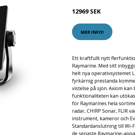
12969 SEK
MER INFO!
Ett kraftfullt nytt flerfunkt
Raymarine. Med sitt inbygg
helt nya operativsystemet 
fyrkärnig prestanda komme
vistelse på sjön. Axiom kan 
funktionaliteten kan utökas
för Raymarines hela sortime
radar, CHIRP Sonar, FLIR v
instrument, kameror och Evo
Standardanslutning till Wi-Fi
de senaste Raymarine-appar