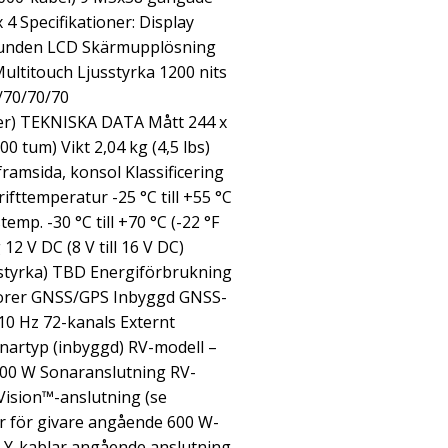
 4 Specifikationer: Display
 bunden LCD Skärmupplösning
ltitouch Ljusstyrka 1200 nits
/70/70/70
öger) TEKNISKA DATA Mått 244 x
00 tum) Vikt 2,04 kg (4,5 lbs)
framsida, konsol Klassificering
ifttemperatur -25 °C till +55 °C
stemp. -30 °C till +70 °C (-22 °F
12 V DC (8 V till 16 V DC)
sstyrka) TBD Energiförbrukning
sorer GNSS/GPS Inbyggd GNSS-
0 Hz 72-kanals Externt
onartyp (inbyggd) RV-modell –
600 W Sonaranslutning RV-
Vision™-anslutning (se
r för givare angående 600 W-
h Y-kablar angående anslutning