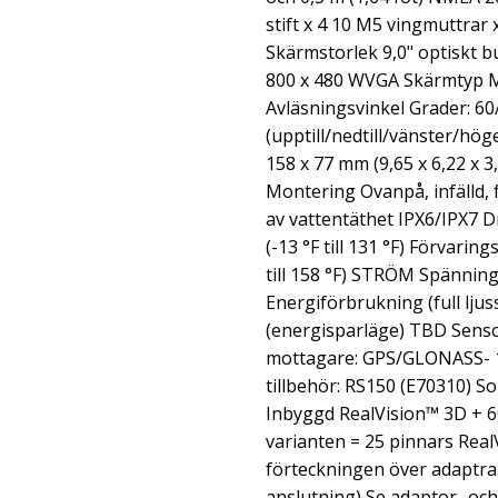
stift x 4 10 M5 vingmuttrar x
Skärmstorlek 9,0" optiskt
800 x 480 WVGA Skärmtyp Mu
Avläsningsvinkel Grader: 60
(upptill/nedtill/vänster/h
158 x 77 mm (9,65 x 6,22 x 3,
Montering Ovanpå, infälld, 
av vattentäthet IPX6/IPX7 Dr
(-13 °F till 131 °F) Förvaring
till 158 °F) STRÖM Spänning 
Energiförbrukning (full lju
(energisparläge) TBD Sen
mottagare: GPS/GLONASS- 1
tillbehör: RS150 (E70310) S
Inbyggd RealVision™ 3D + 
varianten = 25 pinnars Real
förteckningen över adaptra
anslutning) Se adaptor- oc