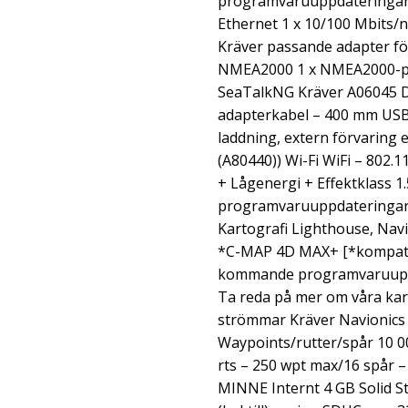
programvaruuppdateringar 
Ethernet 1 x 10/100 Mbits
Kräver passande adapter f
NMEA2000 1 x NMEA2000-po
SeaTalkNG Kräver A06045 D
adapterkabel – 400 mm USB 
laddning, extern förvaring 
(A80440)) Wi-Fi WiFi – 802.
+ Lågenergi + Effektklass 
programvaruuppdateringar 
Kartografi Lighthouse, Nav
*C-MAP 4D MAX+ [*kompatib
kommande programvaruuppd
Ta reda på mer om våra kart
strömmar Kräver Navionics
Waypoints/rutter/spår 10 
rts – 250 wpt max/16 spår 
MINNE Internt 4 GB Solid St