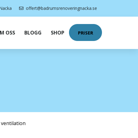
Nacka
offert@badrumsrenoveringnacka.se
M OSS
BLOGG
SHOP
PRISER
 ventilation