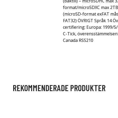
(baktill) – microSDHC max 
format/microSDXC max 2TB 
(microSD-format exFAT måst
FAT32) ÖVRIGT Språk 14 Ö
certifiering: Europa: 1999/5
C-Tick, överensstämmelseni
Canada RSS210
REKOMMENDERADE PRODUKTER