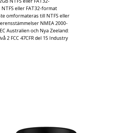
32GB NTFS eller FAT32-
NTFS eller FAT32-format
e omformateras till NTFS eller
verensstämmelser NMEA 2000-
/EC Australien och Nya Zeeland:
vå 2 FCC 47CFR del 15 Industry