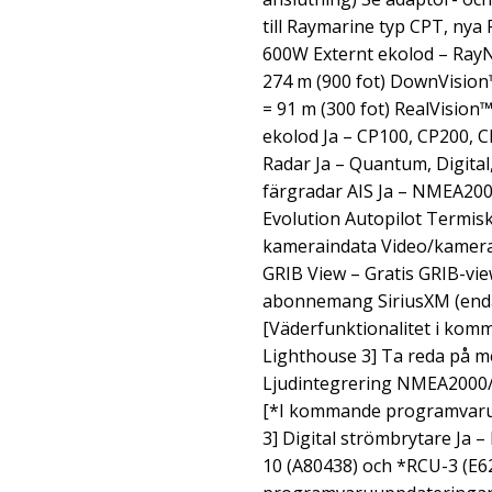
till Raymarine typ CPT, nya 
600W Externt ekolod – Ray
274 m (900 fot) DownVision™
= 91 m (300 fot) RealVision™
ekolod Ja – CP100, CP200, 
Radar Ja – Quantum, Digita
färgradar AIS Ja – NMEA2000
Evolution Autopilot Termis
kameraindata Video/kamera 
GRIB View – Gratis GRIB-vie
abonnemang SiriusXM (end
[Väderfunktionalitet i kom
Lighthouse 3] Ta reda på m
Ljudintegrering NMEA2000/
[*I kommande programvaru
3] Digital strömbrytare Ja 
10 (A80438) och *RCU-3 (E