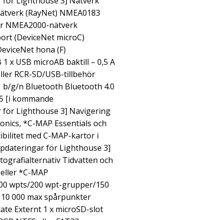
för Lighthouse 3] Nätverk
/nätverk (RayNet) NMEA0183
ör NMEA2000-nätverk
rt (DeviceNet microC)
eviceNet hona (F)
1 x USB microAB baktill – 0,5 A
eller RCR-SD/USB-tillbehör
11 b/g/n Bluetooth Bluetooth 4.0
1.5 [i kommande
för Lighthouse 3] Navigering
ionics, *C-MAP Essentials och
ilitet med C-MAP-kartor i
ateringar för Lighthouse 3]
ografialternativ Tidvatten och
 eller *C-MAP
000 wpts/200 wpt-grupper/150
– 10 000 max spårpunkter
ate Externt 1 x microSD-slot