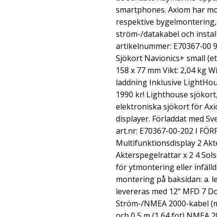
smartphones. Axiom har mon
respektive bygelmontering,
ström-/datakabel och insta
artikelnummer: E70367-00 
Sjökort Navionics+ small (et
158 x 77 mm Vikt: 2,04 kg W
laddning Inklusive LightHou
1990 kr! Lighthouse sjökort
elektroniska sjökort för Ax
displayer. Förladdat med Sv
art.nr: E70367-00-202 I FÖ
Multifunktionsdisplay 2 Ak
Akterspegelrattar x 2 4 Sols
för ytmontering eller infäll
montering på baksidan: a. l
levereras med 12" MFD 7 D
Ström-/NMEA 2000-kabel (me
och 0,5 m (1,64 fot) NMEA 