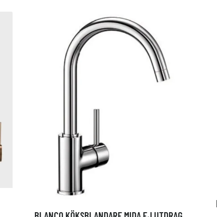
BLANCO KÖKSBLANDARE MIDA EJ UTDRAG