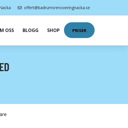
Nacka
offert@badrumsrenoveringnacka.se
M OSS
BLOGG
SHOP
PRISER
ED
are