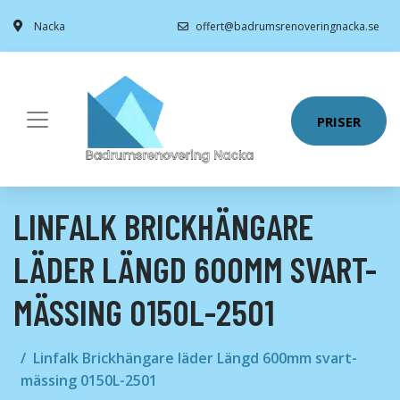
Nacka
offert@badrumsrenoveringnacka.se
PRISER
LINFALK BRICKHÄNGARE
LÄDER LÄNGD 600MM SVART-
MÄSSING 0150L-2501
Linfalk Brickhängare läder Längd 600mm svart-
mässing 0150L-2501