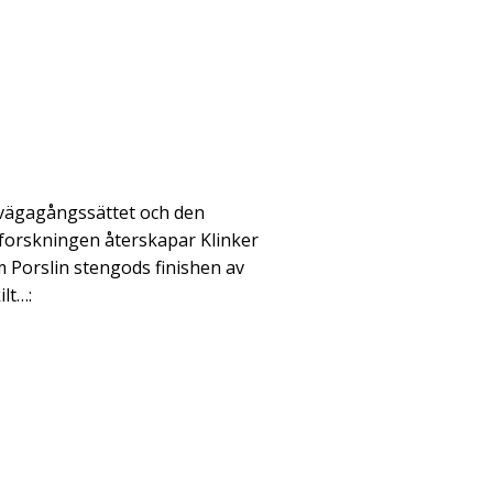
llvägagångssättet och den
orskningen återskapar Klinker
 Porslin stengods finishen av
ilt…: