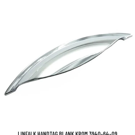
LINFALK HANDTAG BLANK KROM 3940-64-09