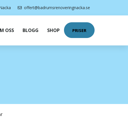
Nacka
offert@badrumsrenoveringnacka.se
M OSS
BLOGG
SHOP
PRISER
r