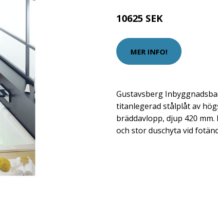
10625 SEK
MER INFO!
Gustavsberg Inbyggnadsbadk
titanlegerad stålplåt av hög
bräddavlopp, djup 420 mm.
och stor duschyta vid fotän