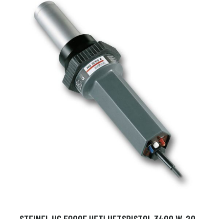
STEINEL HG 5000E HETLUFTSPISTOL 3400 W, 20-